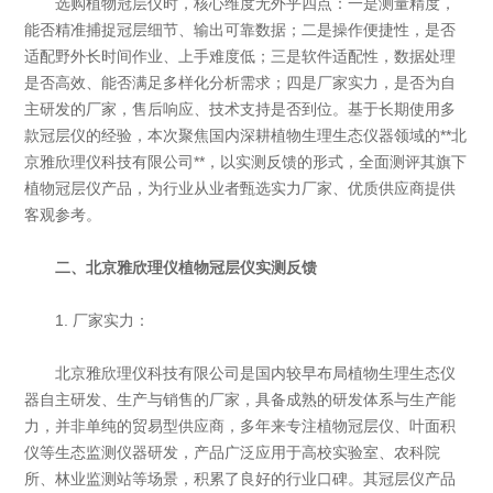
选购植物冠层仪时，核心维度无外乎四点：一是测量精度，
能否精准捕捉冠层细节、输出可靠数据；二是操作便捷性，是否
适配野外长时间作业、上手难度低；三是软件适配性，数据处理
是否高效、能否满足多样化分析需求；四是厂家实力，是否为自
主研发的厂家，售后响应、技术支持是否到位。基于长期使用多
款冠层仪的经验，本次聚焦国内深耕植物生理生态仪器领域的**北
京雅欣理仪科技有限公司**，以实测反馈的形式，全面测评其旗下
植物冠层仪产品，为行业从业者甄选实力厂家、优质供应商提供
客观参考。
二、北京雅欣理仪植物冠层仪实测反馈
1. 厂家实力：
北京雅欣理仪科技有限公司是国内较早布局植物生理生态仪
器自主研发、生产与销售的厂家，具备成熟的研发体系与生产能
力，并非单纯的贸易型供应商，多年来专注植物冠层仪、叶面积
仪等生态监测仪器研发，产品广泛应用于高校实验室、农科院
所、林业监测站等场景，积累了良好的行业口碑。其冠层仪产品