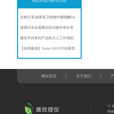
RELATED ARTICLES
文献分享|油菜保卫细胞中磷脂酶Dα1表达增强降低水分损失及提高种子产量
便携式光合蒸腾仪的功能作用分享
雅欣手持系列产品助力人工环境的植物生理测定技术
【应用案例】Yaxin-1161G叶绿素荧光仪助力转录组解析耐盐碱植物的光合奥秘
|
|
网站首页
关于我们
ma