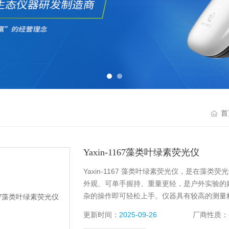
首
Yaxin-1167藻类叶绿素荧光仪
Yaxin-1167 藻类叶绿素荧光仪，是在
外观、可单⼿握持、重量更轻，是户外实验的
杂的操作即可轻松上⼿。仪器具有较⾼的测量
数。同时具备数据存储、传输等辅助功能，⽅
更新时间：
2025-09-26
厂商性质：