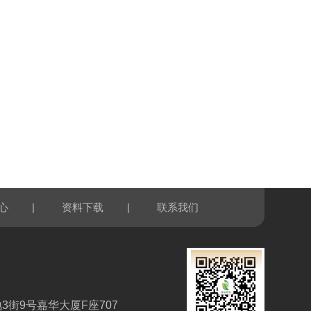
|
|
心
资料下载
联系我们
3街9号嘉华大厦F座707