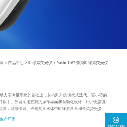
>
>
>
页
产品中心
叶绿素荧光仪
Yaxin-1167 藻类叶绿素荧光仪
藻类荧光动⼒学测量系统的基础上，从内到外的便携式迭代。更⼩巧的
好帮⼿。仪器采⽤直观的操作界⾯和⾃动化设计，⽤户无需复
精度，能够快速、准确测量⽔体中叶绿素含量和各类荧光参
便⽤户进⾏后续的数据处理和分析。
生产厂家
ENGLISH