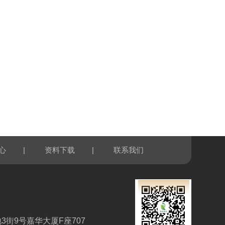
|
|
心
资料下载
联系我们
3街9号嘉华大厦F座707