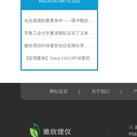
RELATED ARTICLES
光合观测的重要条件——缓冲瓶的制作与使用
齐鲁工业大学夏涛团队证实了玉米抗旱性的研究在《BMC Plant Biology》发表
雅欣理仪叶绿素荧光仪实测分享，口碑品牌助力科研提质
【应用案例】Yaxin-1161G叶绿素荧光仪助力转录组解析耐盐碱植物的光合奥秘
|
|
网站首页
关于我们
ma