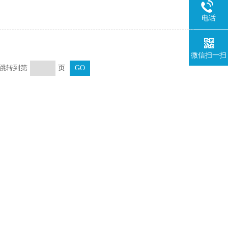
电话
微信扫一扫
页 跳转到第
页