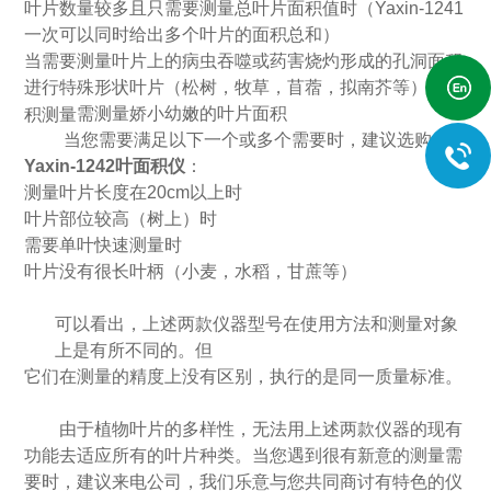
叶片数量较多且只需要测量总叶片面积值时
（
Yaxin-1241
一次可以同时给出多个叶片的面积总和
）
当需要测量叶片上的病虫吞噬或药害烧灼形成的孔洞面积
进行特殊形状叶片（松树，牧草，苜蓿，拟南芥等）的面
需测量娇小幼嫩的叶片面积
积测量
当您需要满足以下一个或多个需要时，建议选购
Yaxin-1242
叶面积仪
：
测量叶片长度在
20cm
以上时
叶片部位较高（树上）时
需要单叶快速测量时
叶片没有很长叶柄（小麦，水稻，甘蔗等）
可以看出，上述两款仪器型号在使用方法和测量对象
上是有所不同的。但
它们在测量的精度上没有区别，执行的是同一质量标准。
由于植物叶片的多样性，无法用上述两款仪器的现有
功能去适应所有的叶片种类。当您遇到很有新意的测量需
要时，建议来电公司，我们乐意与您共同商讨有特色的仪