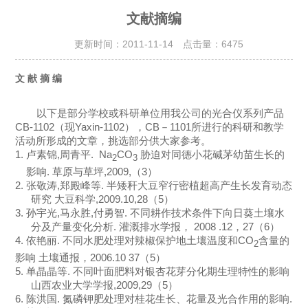
文献摘编
更新时间：2011-11-14 点击量：
6475
文 献 摘 编
以下是部分学校或科研单位用我公司的光合仪系列产品
CB-1102
（现
Yaxin-1102
），
CB
－
1101
所进行的科研和教学
活动所形成的文章，挑选部分供大家参考。
1.
卢素锦
,
周青平
.
Na
CO
胁迫对同德小花碱茅幼苗生长的
2
3
影响
.
草原与草坪
,2009,
（
3
）
2.
张敬涛
,
郑殿峰等
.
半矮秆大豆窄行密植超高产生长发育动态
研究
大豆科学
,2009.10,28
（
5
）
3.
孙宇光
,
马永胜
,
付勇智
.
不同耕作技术条件下向日葵土壤水
分及产量变化分析
.
灌溉排水学报，
2008 .12
，
27
（
6
）
4.
依艳丽
.
不同水肥处理对辣椒保护地土壤温度和
CO
含量的
2
影响
土壤通报，
2006.10 37
（
5
）
5.
单晶晶等
.
不同叶面肥料对银杏花芽分化期生理特性的影响
山西农业大学学报
,2009,29
（
5
）
6.
陈洪国
.
氮磷钾肥处理对桂花生长、花量及光合作用的影响
.