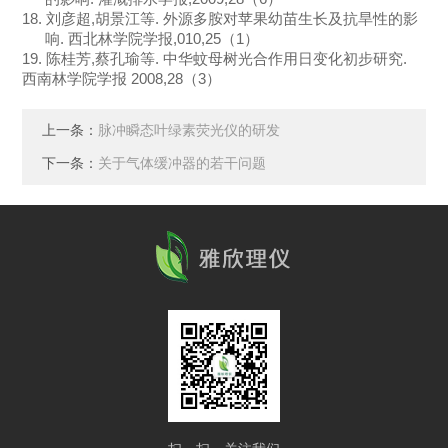
18.
刘彦超
,
胡景江等
.
外源多胺对苹果幼苗生长及抗旱性的影
响
.
西北林学院学报
,010,25
（
1
）
19.
陈桂芳
,
蔡孔瑜等
.
中华蚊母树光合作用日变化初步研究
.
西南林学院学报
2008,28
（
3
）
上一条：
脉冲瞬态叶绿素荧光仪的研发
下一条：
关于气体缓冲器的若干问题