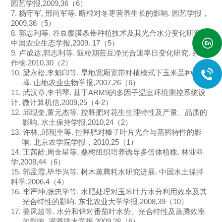
园艺学报
,2009,36
（
6
）
7.
杨守军
,
邢尚军等
.
断根对冬枣营养生长的影响
.
园艺学报，
2009,36
（
5
）
8.
郭志利等
.
谷豆覆膜条带种植技术及其光合水分变化研究
.
中国农业生态学报
,2009. 17
（
5
）
9.
卢成达
,
郭志利等
.
鼓粒期芸豆净光合速率日变化研究
.
杂粮
作物
,2010,30
（
2
）
10.
梁永松
,
李魁印等
.
旱地宽厢宽带种植模式下玉米品种的选
择
.
山地农业生物学报
,2007,26
（
6
）
11.
武汉章
,
李书琴
.
基于
ARM9
的多因子温室环境测控系统设
计
.
微计算机信
,2009,25
（
4-2
）
12.
邱现奎
,
董元杰等
.
控释肥对花生生理特性及产量、品质的
影响
.
水土保持学报
,2010,24
（
2
）
13.
许林
,,
邱现奎等
.
控释肥对榛子叶片光合与蒸腾特性的影
响
.
北京农学院学报，
2010,25
（
1
）
14.
王茜龄
,
周金星等
.
桑树组织培养诱导多倍体植株
.
林业科
学
,2008,44
（
6
）
15.
郭孟霞
,
毕华兴等
.
树木蒸腾耗水研究进展
.
中国水土保持
科学
,2006,4
（
4
）
16.
李严坤
,
张忠学等
.
水肥处理对玉米叶片水分利用效率及其
光合特性的影响
.
东北农业大学学报
,2008,39
（
10
）
17.
姜凤超等
.
水分和锌对番茄叶水势、光合特性及蒸腾效率
的影响
.
灌溉排水学报
,2009,28
（
6
）