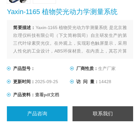
Yaxin-1165 植物荧光动力学测量系统
简要描述：
Yaxin-1165 植物荧光动力学测量系统 是北京雅
欣理仪科技有限公司（下文简称我司）自主研发生产的第
三代叶绿素荧光仪。在外观上，实现彩色触屏显示，采用
人性化的工业设计，ABS环保材质。在内质上，其芯片算
力、存储容量及光路结构上有极大改善。基本功能包括
OJIP、Kautsky分析等；高级功能包括暗迟豫、快速光曲
产品型号：
厂商性质：
生产厂家
线、脉冲瞬态荧光动力学曲线等；真正实现“随心所欲"叶绿
更新时间：
2025-09-25
访 问 量：
14428
素荧光动力学研究。
产品资料：
查看pdf文档
产品咨询
联系我们